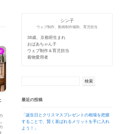
シン子
ウェブ制作、動画制作補助、育児担当
38歳、京都府生まれ
おばあちゃん子
ウェブ制作＆育児担当
類
着物愛用者
検索
最近の投稿
た
「誕生日とクリスマスプレゼントの相場を把握
の
することで、賢く喜ばれるメリットを手に入れ
し
の
よう！」
ト