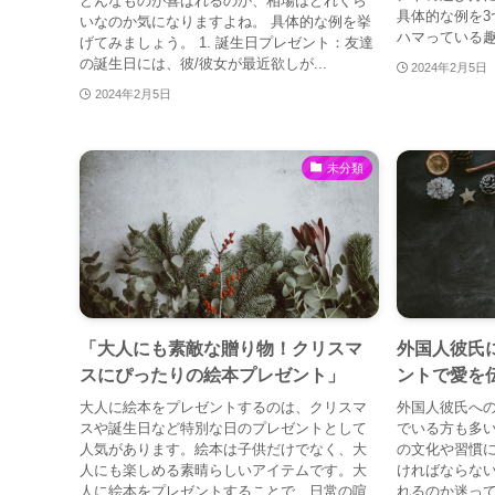
どんなものが喜ばれるのか、相場はどれくら
具体的な例を3
いなのか気になりますよね。 具体的な例を挙
ハマっている趣
げてみましょう。 1. 誕生日プレゼント：友達
の誕生日には、彼/彼女が最近欲しが...
2024年2月5日
2024年2月5日
未分類
「大人にも素敵な贈り物！クリスマ
外国人彼氏
スにぴったりの絵本プレゼント」
ントで愛を
大人に絵本をプレゼントするのは、クリスマ
外国人彼氏へ
スや誕生日など特別な日のプレゼントとして
でいる方も多
人気があります。絵本は子供だけでなく、大
の文化や習慣
人にも楽しめる素晴らしいアイテムです。大
ければならな
人に絵本をプレゼントすることで、日常の喧
れるのか迷っ