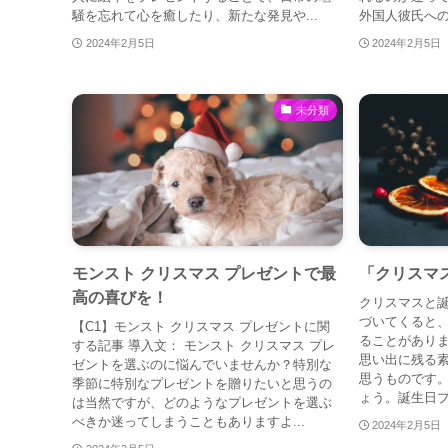
騒を忘れて心を癒したり、新たな発見や...
外国人彼氏への
2024年2月5日
2024年2月5日
未分類
モンスト クリスマス プレゼントで最
「クリスマ
高の喜びを！
クリスマスと
づいてくると
【C1】モンスト クリスマス プレゼントに関
ることがあり
する記事 導入文： モンスト クリスマス プレ
思い出に残る
ゼントを選ぶのに悩んでいませんか？特別な
思うものです。
季節に特別なプレゼントを贈りたいと思うの
ょう。誕生日プ
は当然ですが、どのようなプレゼントを選ぶ
べきか迷ってしまうこともありますよ...
2024年2月5日