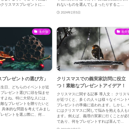
クリスマスプレゼントに...
れないものを選んでしまったりするこ...
2024年2月5日
未分類
未分
スプレゼントの選び方」
クリスマスでの義実家訪問に役立
つ！素敵なプレゼントアイデア！
誕生日、どちらのイベントが近
、プレゼント選びに頭を悩ませ
クリスマスに関する記事 導入文： クリス
ますよね。特に大切な人には、
が近づくと、多くの人々は様々なイベント
素敵なプレゼントを贈りたいと
プレゼントの準備に追われます。しかし、
 具体的な問題を考えてみまし
にはクリスマスに関して悩みを抱える人も
レゼントを選ぶ際に、何...
ます。例えば、義理の実家に行くことが必
であり、何をプレゼントすれば喜んで...