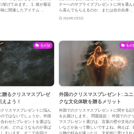
つ挙げてみます。 1. 彼が最近
ナーへのサプライズプレゼントに何を選ん
味に関連したアイテム ...
ら喜んでもらえるのか、または自分自身...
2024年2月5日
未分類
未分
に贈るクリスマスプレゼ
外国のクリスマスプレゼント: ユニ
伝えよう！
クな文化体験を贈るメリット
のクリスマスプレゼントに悩ん
外国でのクリスマスプレゼントに関する記
いのではないでしょうか。外国
をお届けします。 問題提起： 外国でのク
に合わせたプレゼントを選ばな
マスプレゼント選びは、言葉の壁や文化の
いため、どのようなものが喜ば
いなどがあって難しいですよね。例えば、
てしまいます。そこで今回は、
り物の好みが違ったり、文化的に受け入れ