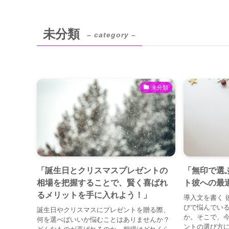
未分類
– category –
未分類
「誕生日とクリスマスプレゼントの
「無印で選
相場を把握することで、賢く喜ばれ
ト彼への最
るメリットを手に入れよう！」
導入文を書く 
びで悩んでい
誕生日やクリスマスにプレゼントを贈る際、
か。そこで、
何を選べばいいか悩むことはありませんか？
ントの選び方